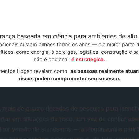
ança baseada em ciência para ambientes de alto 
cionais custam bilhões todos os anos — e a maior parte d
ticos, como energia, óleo e gás, logística, construção e 
não é opcional:
é estratégico.
trumentos Hogan revelam como
as pessoas realmente atuam
riscos podem comprometer seu sucesso.
mais de quatro décadas de pesquisa para identif
ortar em situações de risco. Em vez de confiar ap
lhor versão de si mesmos — a Hogan avalia padrõ