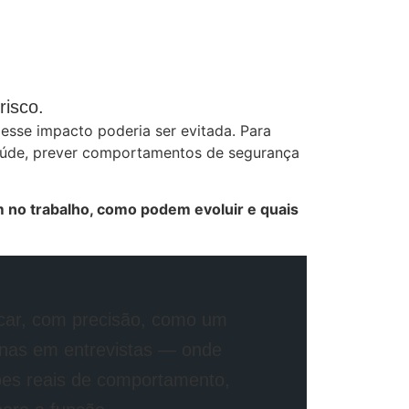
risco.
esse impacto poderia ser evitada. Para
saúde, prever comportamentos de segurança
 no trabalho, como podem evoluir e quais
icar, com precisão, como um
enas em entrevistas — onde
es reais de comportamento,