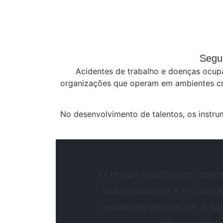
Segur
Acidentes de trabalho e doenças ocupa
organizações que operam em ambientes crí
No desenvolvimento de talentos, os ins
O Hogan SafeSystem aplica 
indivíduo tende a se comp
candidatos descrevem a me